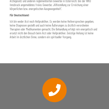
Ärztegesetz und anderen reglementierten Gewerbe in Österreich: Bei der WKO
Innsbruck angemeldetes freies Gewerbe: „Hilfestellung zur Erreichung einer
körperlichen bzw. energetischen Ausgewogenheit“.
Für Deutschland:
Ich bin weder Arzt noch Heilpraktiker. Es werden keine Heilversprechen gegeben,
keine Diagnosen gestellt und auch keine Äußerungen zu ärztlich verordneten
Therapien oder Medikamenten gemacht. Die Behandlung erfolgt rein energetisch und
ersetzt nicht den Besuch beim Arzt oder Heilpraktiker. Geistige Heilung ist keine
Arbeit im ärztlichen Sinne, sondern ein spiritueller Vorgang.