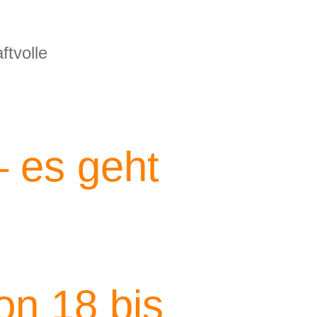
aftvolle
 es geht
on 18 bis