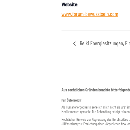
Website:
www.forum-bewusstsein.com
Reiki Energiesitzungen, Ei
Aus rechtlichen Gründen beachte bitte folgend
Für Österreich:
Als Humanenergetikerin sehe ich mich nicht als Arzt i
Medikamenten gemacht. Die Behandlung erfolgt rein ene
Rechtlicher Hinweis zur Abgrenzung des Berufsbildes 
„Hilfestellung zur Erreichung einer körperlichen bzw. 