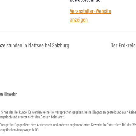
Veranstalter-Website
anzeigen
nzelstunden in Mattsee bei Salzburg
Der Erdkreis
en Hinweis:
m Sinne der Heilkunde. Es werden keine Heilversprechen gegeben, keine Diagnosen gestellt und auch kein
rgetisch und ersetzt nicht den Besuch beim Arzt.
„Energetiker“ gegenüber dem Ärztegesetz und anderen reglementierten Gewerbe in Österreich: Bei der 
energetischen Ausgewogenheit“.