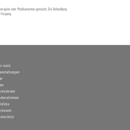
 Therapien oder Medikamenten gemacht. Die Behandlung
r Vorgang.
er mich
ranstaltungen
er
deo
pressionen
ndenstimmen
isliste
pressum
tenschutz