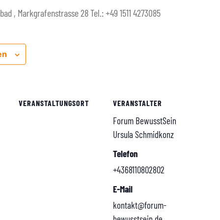
ad , Markgrafenstrasse 28 Tel.: +49 1511 4273085
en
VERANSTALTUNGSORT
VERANSTALTER
Forum BewusstSein
Ursula Schmidkonz
Telefon
+4368110802802
E-Mail
kontakt@forum-
bewusstsein.de