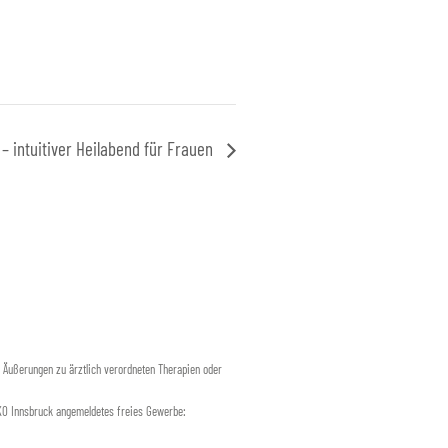
 – intuitiver Heilabend für Frauen
e Äußerungen zu ärztlich verordneten Therapien oder
WKO Innsbruck angemeldetes freies Gewerbe: