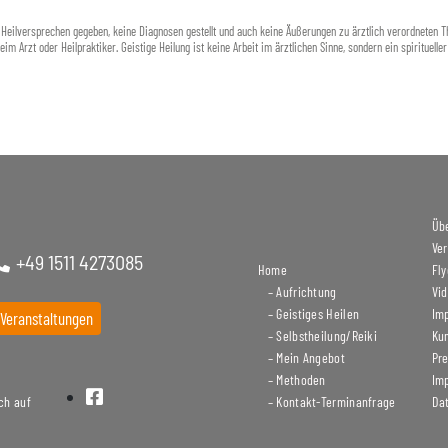
e Heilversprechen gegeben, keine Diagnosen gestellt und auch keine Äußerungen zu ärztlich verordneten
im Arzt oder Heilpraktiker. Geistige Heilung ist keine Arbeit im ärztlichen Sinne, sondern ein spirituelle
Üb
Ve
+49 1511 4273085
Home
Fly
– Aufrichtung
Vi
– Geistiges Heilen
Im
 Veranstaltungen
– Selbstheilung/Reiki
Ku
– Mein Angebot
Pre
– Methoden
Im
ch auf
– Kontakt-Terminanfrage
Da