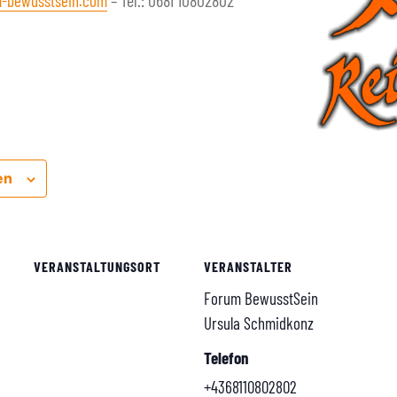
– Tel.: 0681 10802802
-bewusstsein.com
en
VERANSTALTUNGSORT
VERANSTALTER
Forum BewusstSein
Ursula Schmidkonz
Telefon
+4368110802802