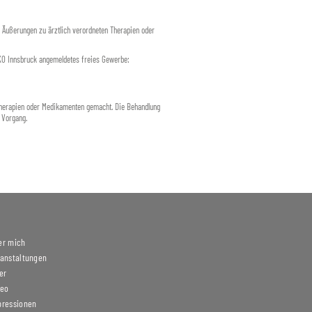
e Äußerungen zu ärztlich verordneten Therapien oder
WKO Innsbruck angemeldetes freies Gewerbe:
 Therapien oder Medikamenten gemacht. Die Behandlung
r Vorgang.
er mich
ranstaltungen
er
deo
pressionen