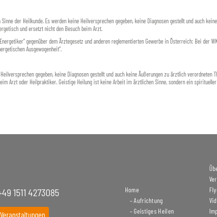
m Sinne der Heilkunde. Es werden keine Heilversprechen gegeben, keine Diagnosen gestellt und auch kein
rgetisch und ersetzt nicht den Besuch beim Arzt.
„Energetiker“ gegenüber dem Ärztegesetz und anderen reglementierten Gewerbe in Österreich: Bei der 
energetischen Ausgewogenheit“.
e Heilversprechen gegeben, keine Diagnosen gestellt und auch keine Äußerungen zu ärztlich verordneten
im Arzt oder Heilpraktiker. Geistige Heilung ist keine Arbeit im ärztlichen Sinne, sondern ein spirituelle
Üb
Ve
Home
Fly
+49 1511 4273085
– Aufrichtung
Vi
– Geistiges Heilen
Im
 Veranstaltungen