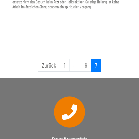
ersetzt nicht den Besuch beim Arzt oder Heilpraktiker. Geistige Heilung ist keine
N
Arbeit im ärztlichen Sinne, sondern ein spiritueller Vorgang.
a
v
i
g
a
t
i
Zurück
1
...
6
7
o
n
Forum BewusstSein