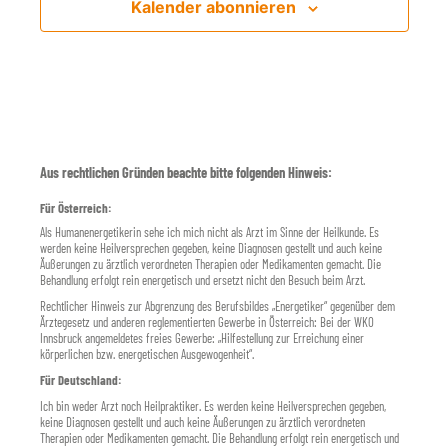
H
Kalender abonnieren
w
t
T
ä
a
E
h
l
N
l
t
e
-
u
n
N
n
.
A
Aus rechtlichen Gründen beachte bitte folgenden Hinweis:
g
V
A
Für Österreich:
I
n
Als Humanenergetikerin sehe ich mich nicht als Arzt im Sinne der Heilkunde. Es
werden keine Heilversprechen gegeben, keine Diagnosen gestellt und auch keine
s
G
Äußerungen zu ärztlich verordneten Therapien oder Medikamenten gemacht. Die
i
Behandlung erfolgt rein energetisch und ersetzt nicht den Besuch beim Arzt.
A
c
Rechtlicher Hinweis zur Abgrenzung des Berufsbildes „Energetiker“ gegenüber dem
T
Ärztegesetz und anderen reglementierten Gewerbe in Österreich: Bei der WKO
h
I
Innsbruck angemeldetes freies Gewerbe: „Hilfestellung zur Erreichung einer
körperlichen bzw. energetischen Ausgewogenheit“.
t
O
Für Deutschland:
e
N
Ich bin weder Arzt noch Heilpraktiker. Es werden keine Heilversprechen gegeben,
n
keine Diagnosen gestellt und auch keine Äußerungen zu ärztlich verordneten
-
Therapien oder Medikamenten gemacht. Die Behandlung erfolgt rein energetisch und